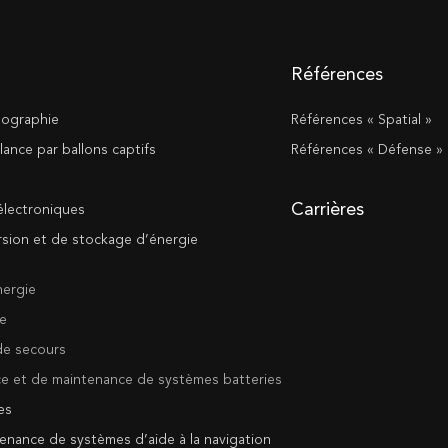
Références
tographie
Références « Spatial »
lance par ballons captifs
Références « Défense »
Carrières
lectroniques
rsion et de stockage d’énergie
nergie
se
de secours
ce et de maintenance de systèmes batteries
es
ntenance de systèmes d’aide à la navigation