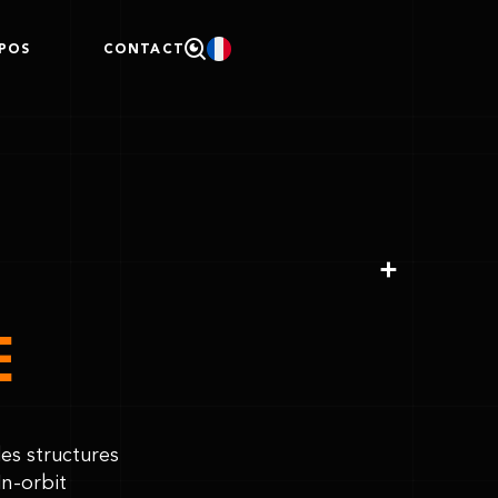
POS
CONTACT
E
es structures
In-orbit