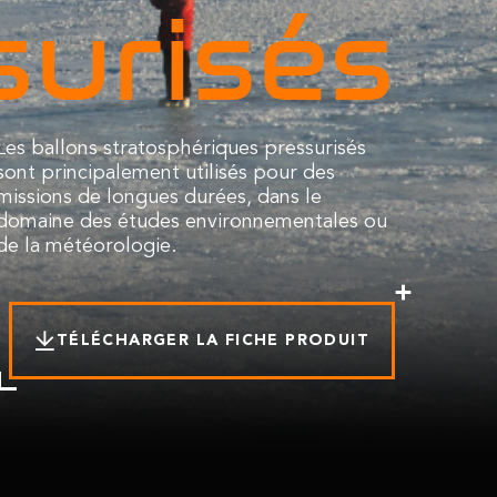
surisés
Les ballons stratosphériques pressurisés
sont principalement utilisés pour des
missions de longues durées, dans le
domaine des études environnementales ou
de la météorologie.
TÉLÉCHARGER
LA FICHE PRODUIT