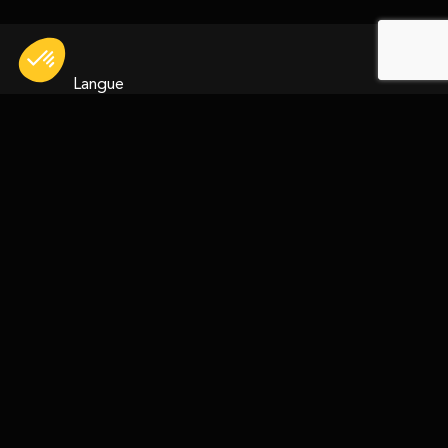
Langue
FR
>
Spatial
Nano et micro satellites
Ballons stratosphériques
Équipements satellites
Générateurs solaires
Assemblage, Intégration et Tests (AIT)
Structures équipées
Conception de Systèmes Spatiaux
Surveillance de l’Espace
Défense
Systèmes de trajectographie