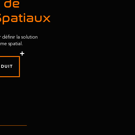
 de
Spatiaux
finir la solution
me spatial.
ODUIT